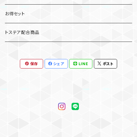
着替えるように香りを纏うヘアオイル
犬用シャンプー
ヘアミスト
お得セット
トステア配合商品
保存
シェア
LINE
ポスト